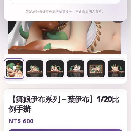
確認結果僅儲存在您的瀏覽器中，不會收集個人資料。
1
/ 6
【舞娘伊布系列－葉伊布】1/20比
例手辦
Regular
NT$ 600
price