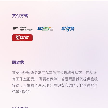
支付方式
關於我
可奈の獣屋為多家工作室的正式授權代理商，商品皆
為工作室正品。 購買有保障，若遇問題我們提供售後
協助，不怕買了沒人理！ 歡迎安心選購，把喜歡的角
色帶回家♡