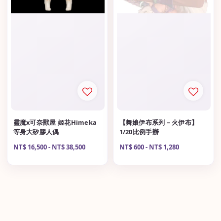
靈魔x可奈獸屋 姬花Himeka
【舞娘伊布系列－火伊布】
等身大矽膠人偶
1/20比例手辦
Regular
NT$ 16,500
-
NT$ 38,500
Regular
NT$ 600
-
NT$ 1,280
price
price