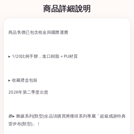
商品詳細說明
商品售價已包含稅金與國際運費
▸ 1/20比例手辦，進口樹脂＋PU材質
▸ 收藏禮盒包裝
2026年第二季度出貨
🎁▸ 舞孃系列(獸型)全品項購買將獲得系列專屬「超級感謝特典
雷伊布(獸型)」！