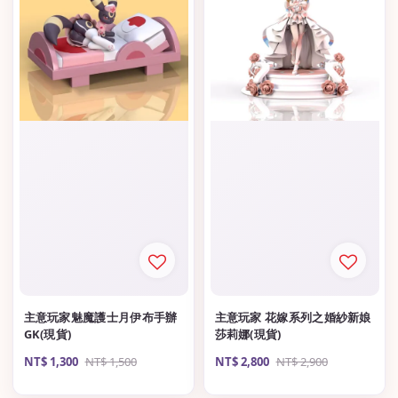
主意玩家魅魔護士月伊布手辦
主意玩家 花嫁系列之婚紗新娘
GK(現貨)
莎莉娜(現貨)
Sale
NT$ 1,300
Regular
NT$ 1,500
Sale
NT$ 2,800
Regular
NT$ 2,900
price
price
price
price