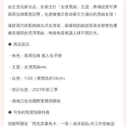
由主意玩家出品，全新主打「女僕黑絲」主題，將傳說寶可夢
萊西拉姆重新詮釋，化身慵懶又致命吸引力滿分的黑絲女僕！
蓬鬆尾巴搭配精緻法式女僕裝，最吸睛的細節莫過於那雙包覆
修長腿部的亮澤黑絲，每個角度都讓人移不開目光。
◆ 商品資訊
・角色：萊西拉姆 擬人化手辦
・主題：女僕黑絲ver.
・比例：1/20（實體高約18cm）
・預計出貨：2025年第三季
・價格已包含國際運費與關稅
◆ 可奈的獸屋預購特典
預購即贈送「閃光原畫色卡」一張！或冰箱貼,待工作室確認