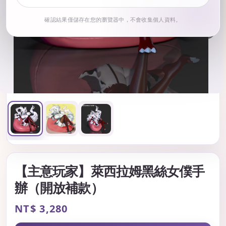
確認結果僅儲存在您的瀏覽器中，不會收集個人資料。
1
/ 3
【主意玩家】萊西拉姆黑絲女僕手
辦（開放補款）
Regular
NT$ 3,280
price