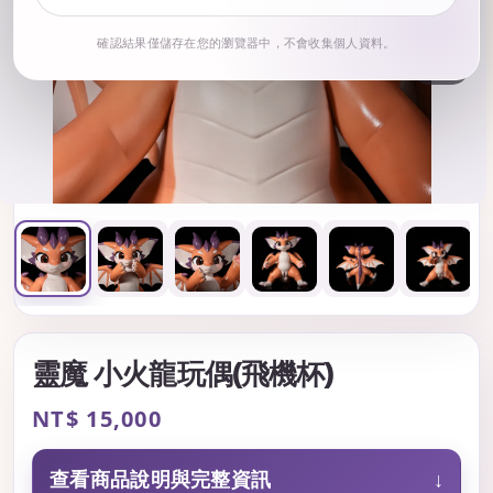
確認結果僅儲存在您的瀏覽器中，不會收集個人資料。
1
/ 15
靈魔 小火龍玩偶(飛機杯)
Regular
NT$ 15,000
price
查看商品說明與完整資訊
↓