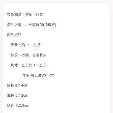
製作團隊：靈魔工作室
產品名稱：小火龍玩偶(飛機杯)
商品資訊
・重量：約 22.3公斤
・材質：矽膠、合金骨架
・尺寸：全長約 105公分
耳多-腳長度約68cm
陰長度:14cm
肛長度:12cm
陰直徑:2.3cm