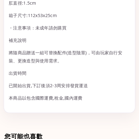
肛直徑:1.5cm
箱子尺寸:112x53x25cm
・注意事項：未成年請勿購買
補充說明
將隨商品贈送一組可替換配件(造型陰莖)，可由玩家自行安
裝、更換造型與使用需求。
出貨時間
已開始出貨,下訂後須2-3周安排發貨運送
本商品以包含國際運費,稅金,國內運費
您可能也喜歡