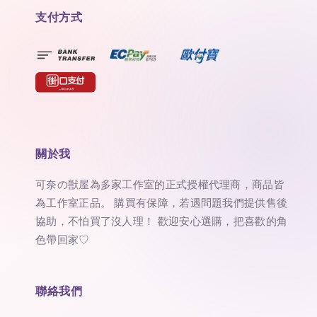
支付方式
關於我
可奈の獣屋為多家工作室的正式授權代理商，商品皆
為工作室正品。 購買有保障，若遇問題我們提供售後
協助，不怕買了沒人理！ 歡迎安心選購，把喜歡的角
色帶回家♡
聯絡我們