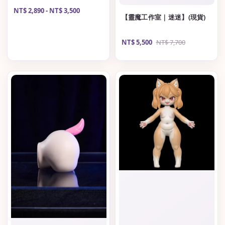
Regular
NT$ 2,890
-
NT$ 3,500
【靈魔工作室｜迷迷】(現貨)
price
Sale
NT$ 5,500
Regular
NT$ 7,700
price
price