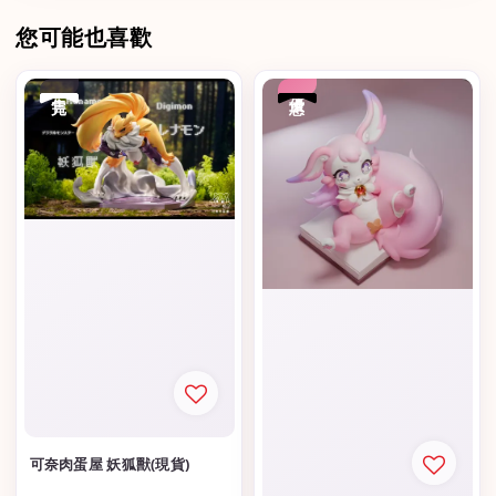
您可能也喜歡
售完
優惠
可奈肉蛋屋 妖狐獸(現貨)