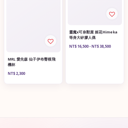
靈魔x可奈獸屋 姬花Himeka
等身大矽膠人偶
Regular
NT$ 16,500
-
NT$ 38,500
price
MRL 愛先森 仙子伊布臀模飛
機杯
Regular
NT$ 2,300
price