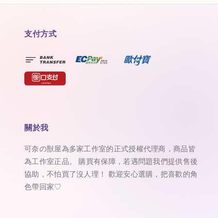
支付方式
關於我
可奈の獣屋為多家工作室的正式授權代理商，商品皆
為工作室正品。 購買有保障，若遇問題我們提供售後
協助，不怕買了沒人理！ 歡迎安心選購，把喜歡的角
色帶回家♡