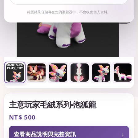
確認結果僅儲存在您的瀏覽器中，不會收集個人資料。
1
/ 10
主意玩家毛絨系列-泡狐龍
Regular
NT$ 500
price
查看商品說明與完整資訊
↓