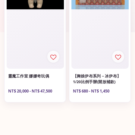
靈魔工作室 娜娜奇玩偶
【舞娘伊布系列－冰伊布】
1/20比例手辦(開放補款)
Regular
NT$ 20,000
-
NT$ 47,500
Regular
NT$ 680
-
NT$ 1,450
price
price