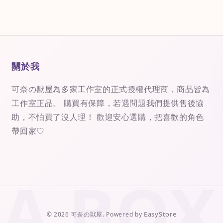
關於我
可奈の獣屋為多家工作室的正式授權代理商，商品皆為
工作室正品。 購買有保障，若遇問題我們提供售後協
助，不怕買了沒人理！ 歡迎安心選購，把喜歡的角色
帶回家♡
EasyStore
© 2026 可奈の獣屋. Powered by