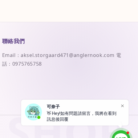
聯絡我們
Email：aksel.storgaard471@anglernook.com 電
話：0975765758