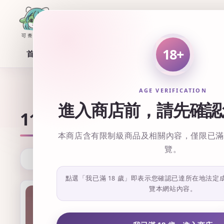
18+
首頁
所有商品
AGE VERIFICATION
進入商店前，請先確認
1111活動區
本商店含有限制級商品及相關內容，僅限已滿 
覽。
點選「我已滿 18 歲」即表示您確認已達所在地法定
覽本網站內容。
售完
優惠
售完