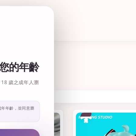
您的年齡
18 歲之成年人瀏
成年年齡，並同意瀏
優惠
售完