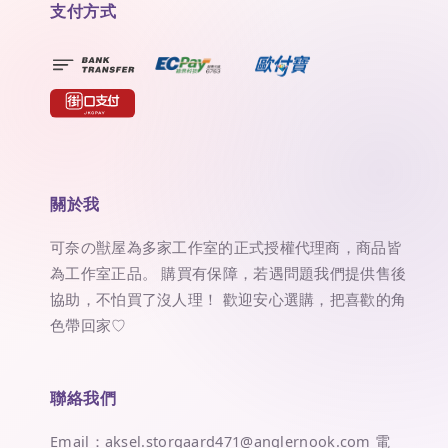
支付方式
關於我
可奈の獣屋為多家工作室的正式授權代理商，商品皆
為工作室正品。 購買有保障，若遇問題我們提供售後
協助，不怕買了沒人理！ 歡迎安心選購，把喜歡的角
色帶回家♡
聯絡我們
Email：aksel.storgaard471@anglernook.com 電