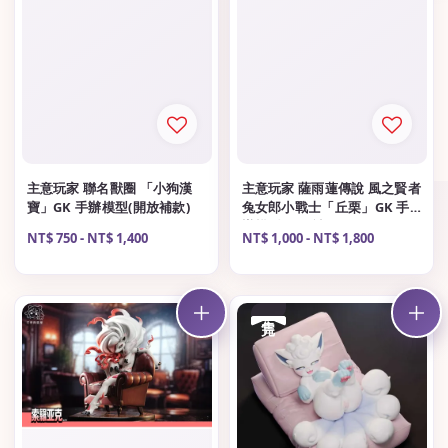
主意玩家 聯名獸圈 「小狗漢
主意玩家 薩雨蓮傳說 風之賢者
寶」GK 手辦模型(開放補款)
兔女郎小戰士「丘栗」GK 手
辦模型(開放補款)
Regular
NT$ 750
-
NT$ 1,400
Regular
NT$ 1,000
-
NT$ 1,800
price
price
售完