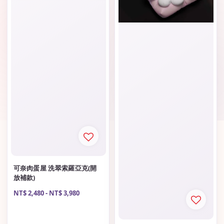
可奈肉蛋屋 洗翠索羅亞克(開
放補款)
Regular
NT$ 2,480
-
NT$ 3,980
price