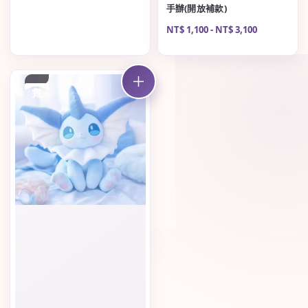
手辦(開放補款)
Regular
NT$ 1,100
-
NT$ 3,100
price
售完