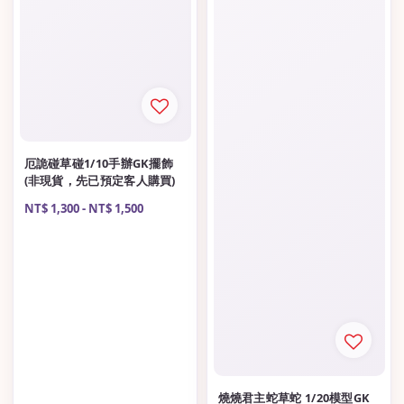
厄詭碰草碰1/10手辦GK擺飾
(非現貨，先已預定客人購買)
Regular
NT$ 1,300
-
NT$ 1,500
price
燒燒君主蛇草蛇 1/20模型GK