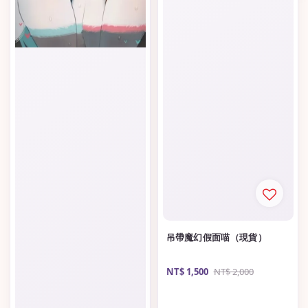
吊帶魔幻假面喵（現貨）
Sale
NT$ 1,500
Regular
NT$ 2,000
price
price