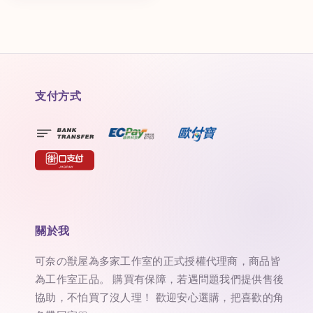
支付方式
關於我
可奈の獣屋為多家工作室的正式授權代理商，商品皆
為工作室正品。 購買有保障，若遇問題我們提供售後
協助，不怕買了沒人理！ 歡迎安心選購，把喜歡的角