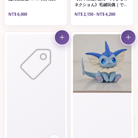
ネクショん》毛絨玩偶｜でび
るん／クピャドエル
Regular
NT$ 6,000
Regular
NT$ 2,150
-
NT$ 4,200
price
price