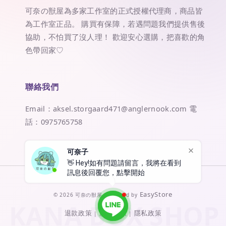
可奈の獣屋為多家工作室的正式授權代理商，商品皆
為工作室正品。 購買有保障，若遇問題我們提供售後
協助，不怕買了沒人理！ 歡迎安心選購，把喜歡的角
色帶回家♡
聯絡我們
Email：aksel.storgaard471@anglernook.com 電
話：0975765758
可奈子
👋 Hey!如有問題請留言，我將在看到
訊息後回覆您，點擊開始聊天將會轉
跳至
EasyStore
© 2026 可奈の獣屋. Powered by
退款政策
服務條款
隱私政策
|
|