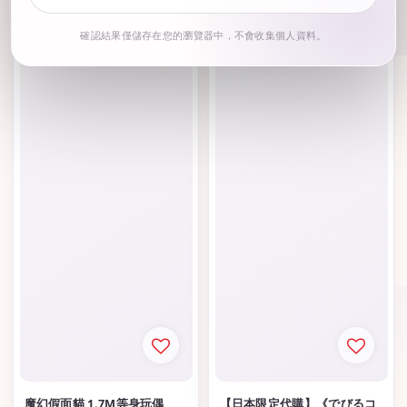
確認結果僅儲存在您的瀏覽器中，不會收集個人資料。
魔幻假面貓 1.7M等身玩偶
【日本限定代購】《でびるコ