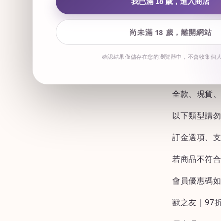
由於目前系
我已滿 18 歲，進入商店
進行調整。
尚未滿 18 歲，離開網站
日後會員折
碼。
確認結果僅儲存在您的瀏覽器中，不會收集個
可使用會員
全款、現貨
以下類型請
訂金選項、
若商品不符
會員優惠碼
獸之友｜97