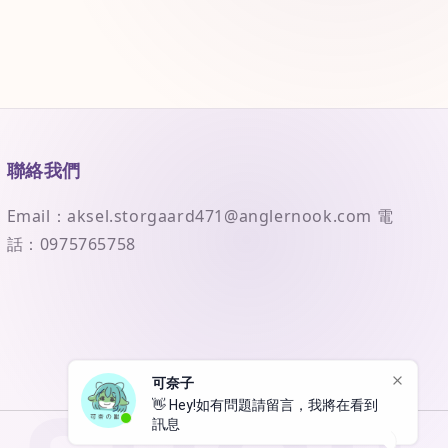
聯絡我們
Email：aksel.storgaard471@anglernook.com 電
話：0975765758