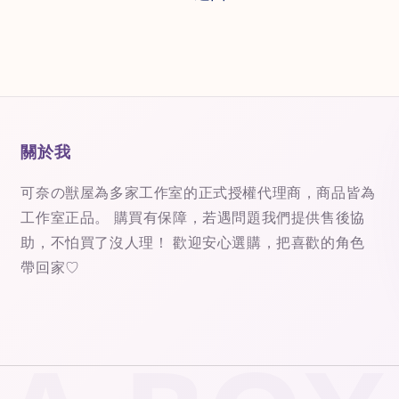
關於我
可奈の獣屋為多家工作室的正式授權代理商，商品皆為
工作室正品。 購買有保障，若遇問題我們提供售後協
助，不怕買了沒人理！ 歡迎安心選購，把喜歡的角色
帶回家♡